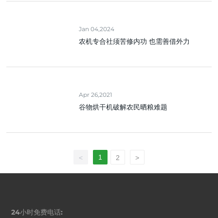
Jan 04,2024
农机专合社须苦修内功 也需善借外力
Apr 26,2021
谷物烘干机破解农民晒粮难题
1
<
2
>
24小时免费电话: