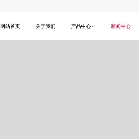
网站首页
关于我们
产品中心
新闻中心