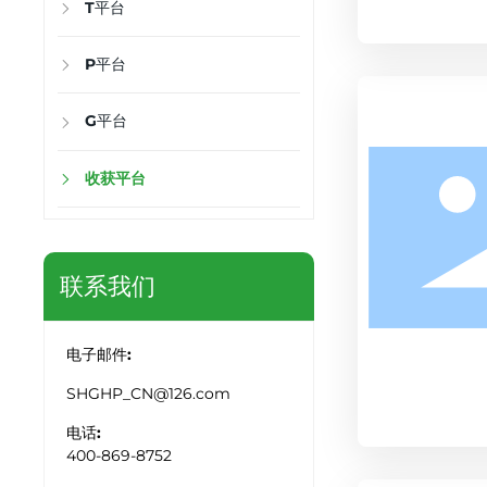
T平台
P平台
G平台
收获平台
联系我们
电子邮件:
SHGHP_CN@126.com
电话:
400-869-8752