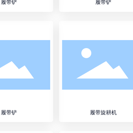
履带铲
履带铲
履带铲
履带旋耕机