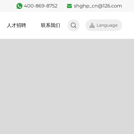
400-869-8752
shghp_cn@126.com
人才招聘
联系我们
Language