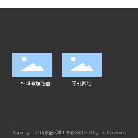
扫码添加微信
手机网站
Copyright © 山东盛禾重工有限公司 All Rights Reserved