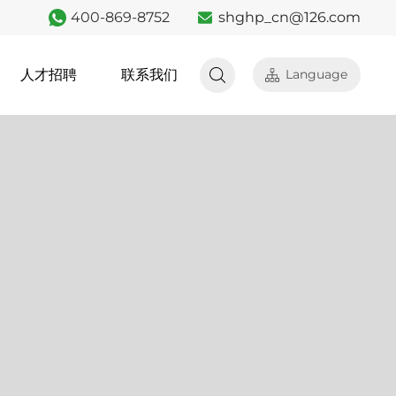
400-869-8752
shghp_cn@126.com
人才招聘
联系我们
Language