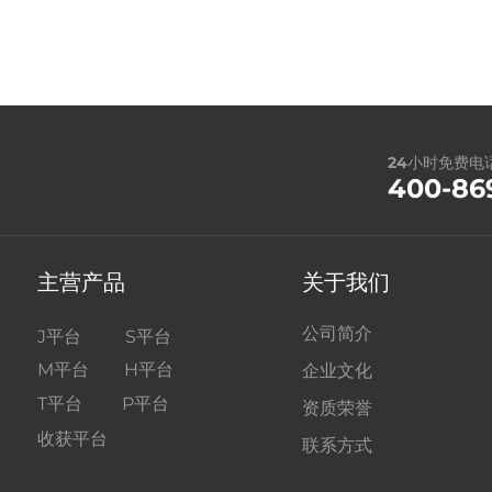
24小时免费电
400-86
主营产品
关于我们
公司简介
J平台
S平台
M平台
H平台
企业文化
T平台
P平台
资质荣誉
收获
平台
联系方式